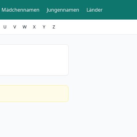
Mädchennamen
Jungennamen
Länder
U
V
W
X
Y
Z