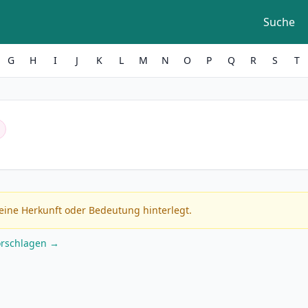
Suche
G
H
I
J
K
L
M
N
O
P
Q
R
S
T
eine Herkunft oder Bedeutung hinterlegt.
orschlagen →