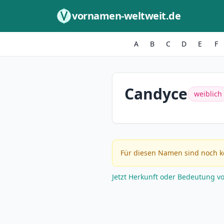
Zum Inhalt springen
vornamen-weltweit.de
A
B
C
D
E
F
Candyce
weiblich
Für diesen Namen sind noch k
Jetzt Herkunft oder Bedeutung v