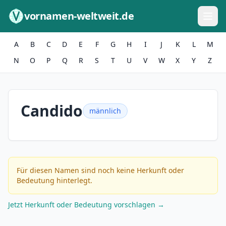
Zum Inhalt springen
vornamen-weltweit.de
A
B
C
D
E
F
G
H
I
J
K
L
M
N
O
P
Q
R
S
T
U
V
W
X
Y
Z
Candido
männlich
Für diesen Namen sind noch keine Herkunft oder
Bedeutung hinterlegt.
Jetzt Herkunft oder Bedeutung vorschlagen →