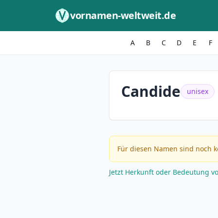
Zum Inhalt springen
vornamen-weltweit.de
A
B
C
D
E
F
Candide
unisex
Für diesen Namen sind noch k
Jetzt Herkunft oder Bedeutung v