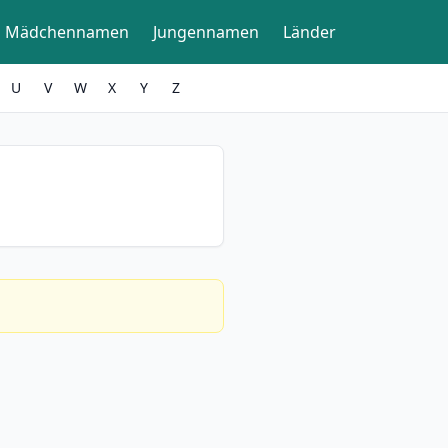
Mädchennamen
Jungennamen
Länder
U
V
W
X
Y
Z