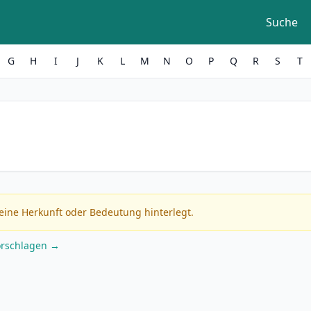
Suche
G
H
I
J
K
L
M
N
O
P
Q
R
S
T
eine Herkunft oder Bedeutung hinterlegt.
orschlagen →