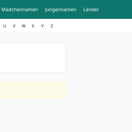
Mädchennamen
Jungennamen
Länder
U
V
W
X
Y
Z