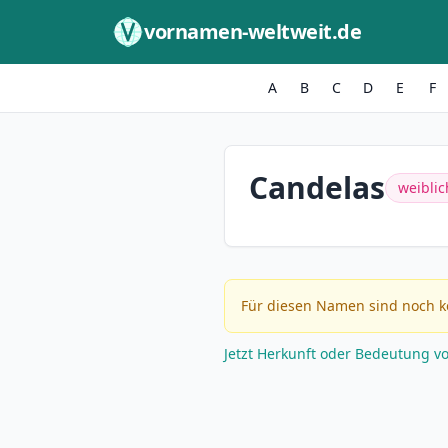
Zum Inhalt springen
vornamen-weltweit.de
A
B
C
D
E
F
Candelas
weiblic
Für diesen Namen sind noch k
Jetzt Herkunft oder Bedeutung v