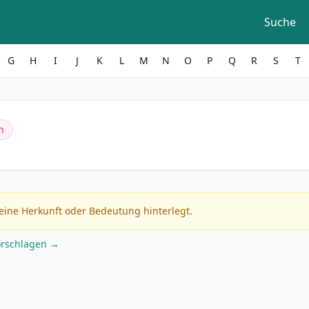
Suche
G
H
I
J
K
L
M
N
O
P
Q
R
S
T
h
eine Herkunft oder Bedeutung hinterlegt.
orschlagen →