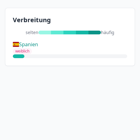
Verbreitung
selten
häufig
Spanien
weiblich