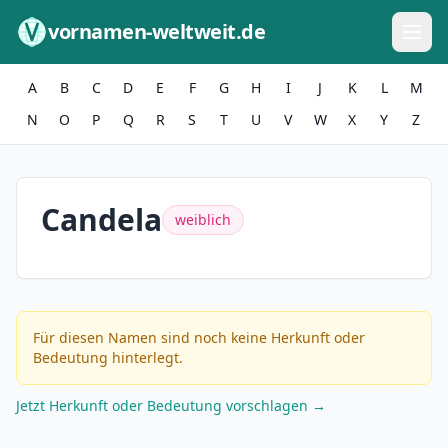
Zum Inhalt springen
vornamen-weltweit.de
A
B
C
D
E
F
G
H
I
J
K
L
M
N
O
P
Q
R
S
T
U
V
W
X
Y
Z
Candela
weiblich
Für diesen Namen sind noch keine Herkunft oder
Bedeutung hinterlegt.
Jetzt Herkunft oder Bedeutung vorschlagen →