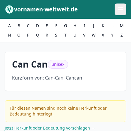
Zum Inhalt springen
vornamen-weltweit.de
A
B
C
D
E
F
G
H
I
J
K
L
M
N
O
P
Q
R
S
T
U
V
W
X
Y
Z
Can Can
unisex
Kurzform von:
Can-Can, Cancan
Für diesen Namen sind noch keine Herkunft oder
Bedeutung hinterlegt.
Jetzt Herkunft oder Bedeutung vorschlagen →