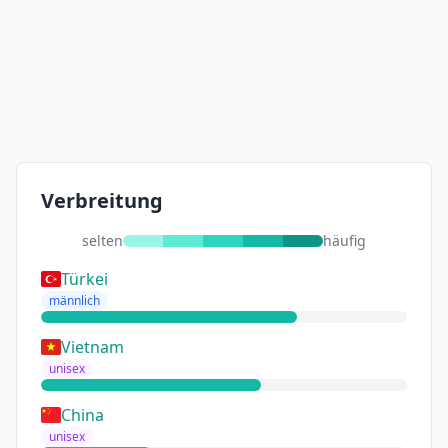
Verbreitung
selten
häufig
Türkei
männlich
Vietnam
unisex
China
unisex