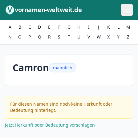
Zum Inhalt springen
vornamen-weltweit.de
A
B
C
D
E
F
G
H
I
J
K
L
M
N
O
P
Q
R
S
T
U
V
W
X
Y
Z
Camron
männlich
Für diesen Namen sind noch keine Herkunft oder
Bedeutung hinterlegt.
Jetzt Herkunft oder Bedeutung vorschlagen →