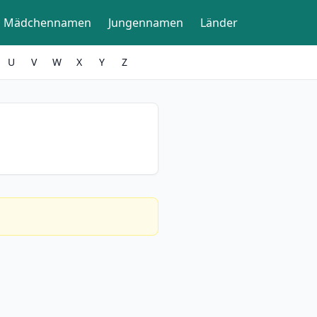
Mädchennamen
Jungennamen
Länder
U
V
W
X
Y
Z