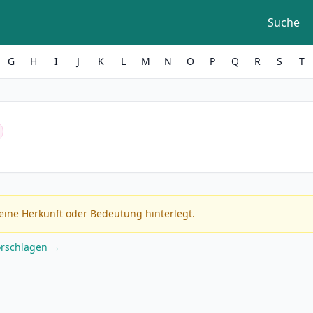
Suche
G
H
I
J
K
L
M
N
O
P
Q
R
S
T
eine Herkunft oder Bedeutung hinterlegt.
orschlagen →