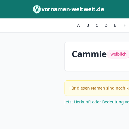
Zum Inhalt springen
vornamen-weltweit.de
A
B
C
D
E
F
Cammie
weiblich
Für diesen Namen sind noch k
Jetzt Herkunft oder Bedeutung v