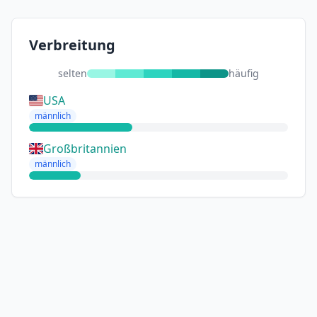
Verbreitung
selten
häufig
USA
männlich
Großbritannien
männlich