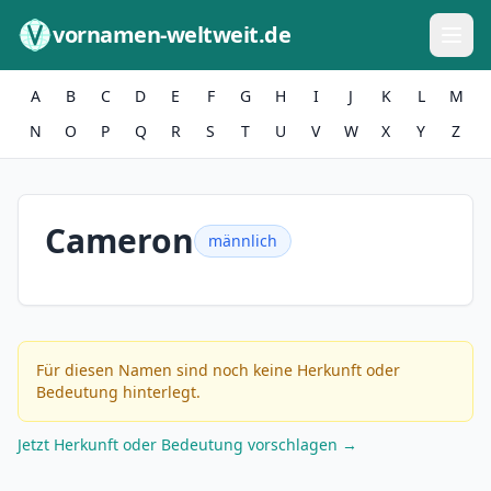
Zum Inhalt springen
vornamen-weltweit.de
A
B
C
D
E
F
G
H
I
J
K
L
M
N
O
P
Q
R
S
T
U
V
W
X
Y
Z
Cameron
männlich
Für diesen Namen sind noch keine Herkunft oder
Bedeutung hinterlegt.
Jetzt Herkunft oder Bedeutung vorschlagen →