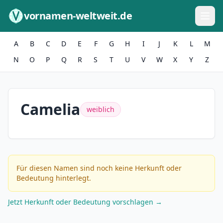
Zum Inhalt springen
vornamen-weltweit.de
A
B
C
D
E
F
G
H
I
J
K
L
M
N
O
P
Q
R
S
T
U
V
W
X
Y
Z
Camelia
weiblich
Für diesen Namen sind noch keine Herkunft oder
Bedeutung hinterlegt.
Jetzt Herkunft oder Bedeutung vorschlagen →