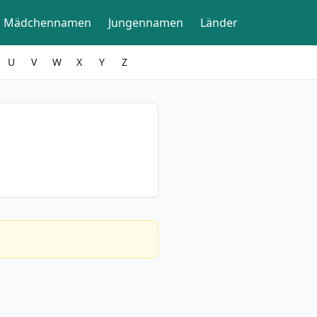
Mädchennamen
Jungennamen
Länder
U
V
W
X
Y
Z