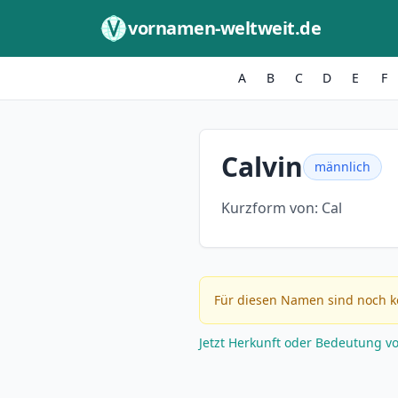
Zum Inhalt springen
vornamen-weltweit.de
A
B
C
D
E
F
Calvin
männlich
Kurzform von:
Cal
Für diesen Namen sind noch k
Jetzt Herkunft oder Bedeutung v