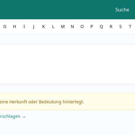
Suche
G
H
I
J
K
L
M
N
O
P
Q
R
S
T
eine Herkunft oder Bedeutung hinterlegt.
orschlagen →