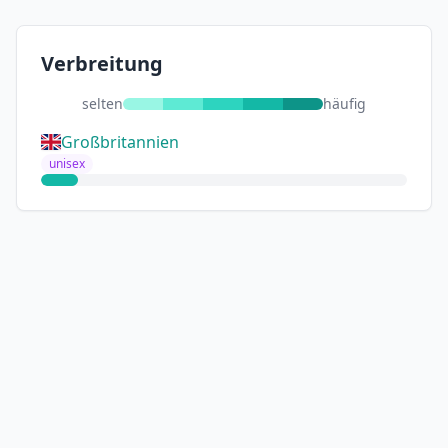
Verbreitung
selten
häufig
Großbritannien
unisex