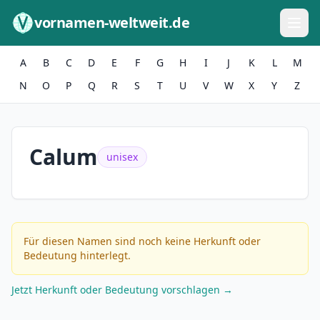
Zum Inhalt springen
vornamen-weltweit.de
A
B
C
D
E
F
G
H
I
J
K
L
M
N
O
P
Q
R
S
T
U
V
W
X
Y
Z
Calum
unisex
Für diesen Namen sind noch keine Herkunft oder
Bedeutung hinterlegt.
Jetzt Herkunft oder Bedeutung vorschlagen →