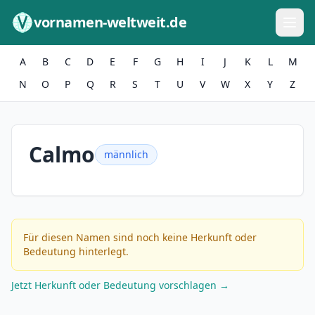
Zum Inhalt springen
vornamen-weltweit.de
A
B
C
D
E
F
G
H
I
J
K
L
M
N
O
P
Q
R
S
T
U
V
W
X
Y
Z
Calmo
männlich
Für diesen Namen sind noch keine Herkunft oder
Bedeutung hinterlegt.
Jetzt Herkunft oder Bedeutung vorschlagen →