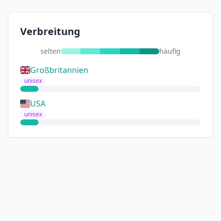
Verbreitung
selten
häufig
Großbritannien
unisex
USA
unisex