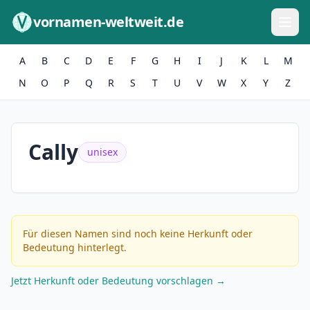
Zum Inhalt springen
vornamen-weltweit.de
A
B
C
D
E
F
G
H
I
J
K
L
M
N
O
P
Q
R
S
T
U
V
W
X
Y
Z
Cally
unisex
Für diesen Namen sind noch keine Herkunft oder
Bedeutung hinterlegt.
Jetzt Herkunft oder Bedeutung vorschlagen →