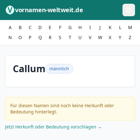
Zum Inhalt springen
vornamen-weltweit.de
A
B
C
D
E
F
G
H
I
J
K
L
M
N
O
P
Q
R
S
T
U
V
W
X
Y
Z
Callum
männlich
Für diesen Namen sind noch keine Herkunft oder
Bedeutung hinterlegt.
Jetzt Herkunft oder Bedeutung vorschlagen →