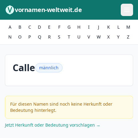
Zum Inhalt springen
vornamen-weltweit.de
A
B
C
D
E
F
G
H
I
J
K
L
M
N
O
P
Q
R
S
T
U
V
W
X
Y
Z
Calle
männlich
Für diesen Namen sind noch keine Herkunft oder
Bedeutung hinterlegt.
Jetzt Herkunft oder Bedeutung vorschlagen →