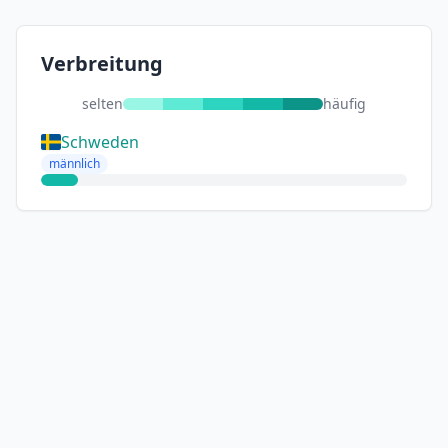
Verbreitung
selten
häufig
Schweden
männlich