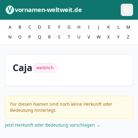
Zum Inhalt springen
vornamen-weltweit.de
A
B
C
D
E
F
G
H
I
J
K
L
M
N
O
P
Q
R
S
T
U
V
W
X
Y
Z
Caja
weiblich
Für diesen Namen sind noch keine Herkunft oder
Bedeutung hinterlegt.
Jetzt Herkunft oder Bedeutung vorschlagen →