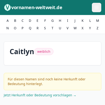
Zum Inhalt springen
vornamen-weltweit.de
A
B
C
D
E
F
G
H
I
J
K
L
M
N
O
P
Q
R
S
T
U
V
W
X
Y
Z
Caitlyn
weiblich
Für diesen Namen sind noch keine Herkunft oder
Bedeutung hinterlegt.
Jetzt Herkunft oder Bedeutung vorschlagen →