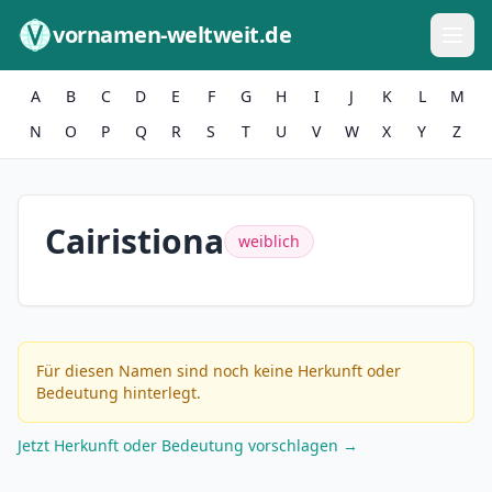
Zum Inhalt springen
vornamen-weltweit.de
A
B
C
D
E
F
G
H
I
J
K
L
M
N
O
P
Q
R
S
T
U
V
W
X
Y
Z
Cairistiona
weiblich
Für diesen Namen sind noch keine Herkunft oder
Bedeutung hinterlegt.
Jetzt Herkunft oder Bedeutung vorschlagen →