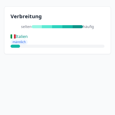
Verbreitung
selten
häufig
Italien
männlich