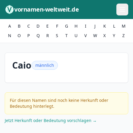
Zum Inhalt springen
vornamen-weltweit.de
A
B
C
D
E
F
G
H
I
J
K
L
M
N
O
P
Q
R
S
T
U
V
W
X
Y
Z
Caio
männlich
Für diesen Namen sind noch keine Herkunft oder
Bedeutung hinterlegt.
Jetzt Herkunft oder Bedeutung vorschlagen →