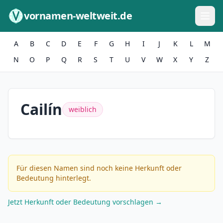
Zum Inhalt springen
vornamen-weltweit.de
A
B
C
D
E
F
G
H
I
J
K
L
M
N
O
P
Q
R
S
T
U
V
W
X
Y
Z
Cailín
weiblich
Für diesen Namen sind noch keine Herkunft oder
Bedeutung hinterlegt.
Jetzt Herkunft oder Bedeutung vorschlagen →