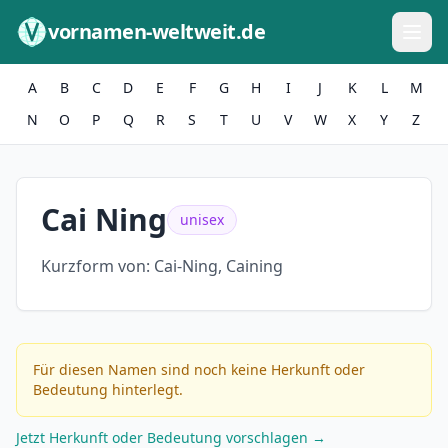
Zum Inhalt springen
vornamen-weltweit.de
A
B
C
D
E
F
G
H
I
J
K
L
M
N
O
P
Q
R
S
T
U
V
W
X
Y
Z
Cai Ning
unisex
Kurzform von:
Cai-Ning, Caining
Für diesen Namen sind noch keine Herkunft oder
Bedeutung hinterlegt.
Jetzt Herkunft oder Bedeutung vorschlagen →