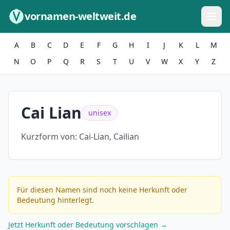
Zum Inhalt springen
vornamen-weltweit.de
A
B
C
D
E
F
G
H
I
J
K
L
M
N
O
P
Q
R
S
T
U
V
W
X
Y
Z
Cai Lian
unisex
Kurzform von:
Cai-Lian, Cailian
Für diesen Namen sind noch keine Herkunft oder
Bedeutung hinterlegt.
Jetzt Herkunft oder Bedeutung vorschlagen →