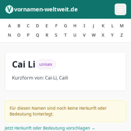
Zum Inhalt springen
vornamen-weltweit.de
A
B
C
D
E
F
G
H
I
J
K
L
M
N
O
P
Q
R
S
T
U
V
W
X
Y
Z
Cai Li
unisex
Kurzform von:
Cai-Li, Caili
Für diesen Namen sind noch keine Herkunft oder
Bedeutung hinterlegt.
Jetzt Herkunft oder Bedeutung vorschlagen →