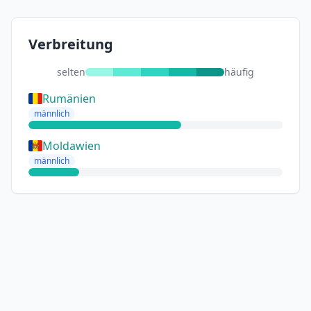
Verbreitung
selten
häufig
Rumänien
männlich
Moldawien
männlich