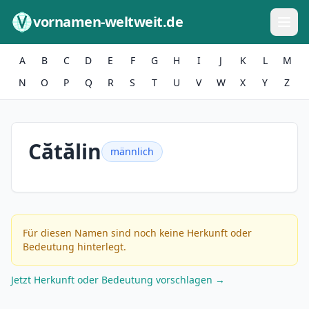
Zum Inhalt springen
vornamen-weltweit.de
A
B
C
D
E
F
G
H
I
J
K
L
M
N
O
P
Q
R
S
T
U
V
W
X
Y
Z
Cătălin
männlich
Für diesen Namen sind noch keine Herkunft oder
Bedeutung hinterlegt.
Jetzt Herkunft oder Bedeutung vorschlagen →