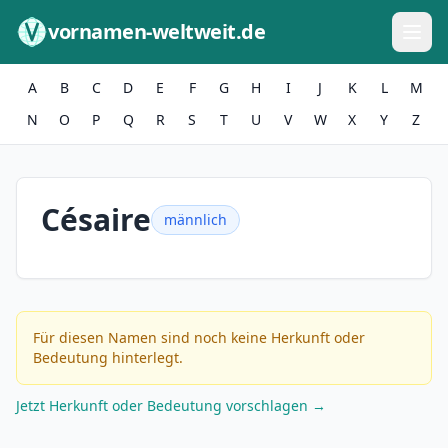
Zum Inhalt springen
vornamen-weltweit.de
A
B
C
D
E
F
G
H
I
J
K
L
M
N
O
P
Q
R
S
T
U
V
W
X
Y
Z
Césaire
männlich
Für diesen Namen sind noch keine Herkunft oder
Bedeutung hinterlegt.
Jetzt Herkunft oder Bedeutung vorschlagen →