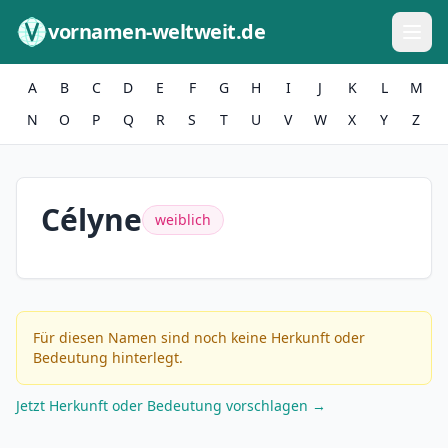
Zum Inhalt springen
vornamen-weltweit.de
A
B
C
D
E
F
G
H
I
J
K
L
M
N
O
P
Q
R
S
T
U
V
W
X
Y
Z
Célyne
weiblich
Für diesen Namen sind noch keine Herkunft oder
Bedeutung hinterlegt.
Jetzt Herkunft oder Bedeutung vorschlagen →