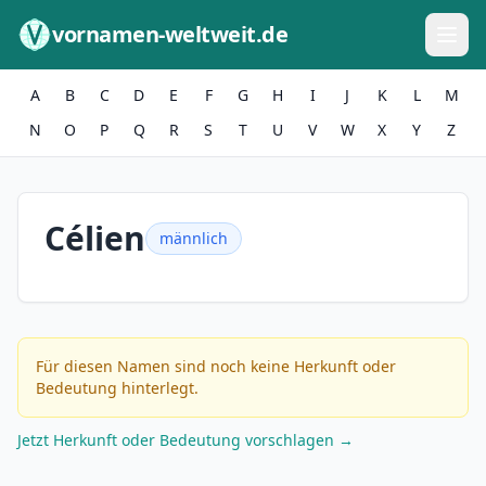
Zum Inhalt springen
vornamen-weltweit.de
A
B
C
D
E
F
G
H
I
J
K
L
M
N
O
P
Q
R
S
T
U
V
W
X
Y
Z
Célien
männlich
Für diesen Namen sind noch keine Herkunft oder
Bedeutung hinterlegt.
Jetzt Herkunft oder Bedeutung vorschlagen →