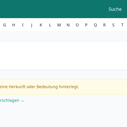
Suche
G
H
I
J
K
L
M
N
O
P
Q
R
S
T
eine Herkunft oder Bedeutung hinterlegt.
orschlagen →