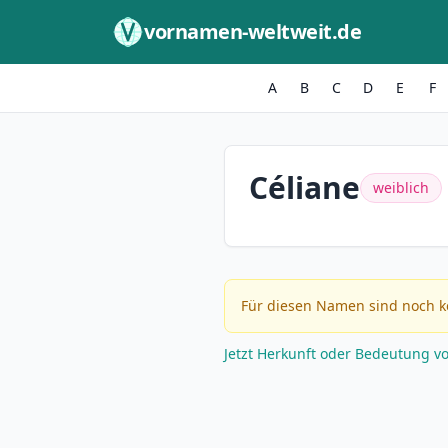
Zum Inhalt springen
vornamen-weltweit.de
A
B
C
D
E
F
Céliane
weiblich
Für diesen Namen sind noch k
Jetzt Herkunft oder Bedeutung v