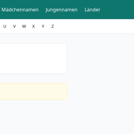
Mädchennamen
Jungennamen
Länder
U
V
W
X
Y
Z