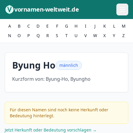
Zum Inhalt springen
vornamen-weltweit.de
A
B
C
D
E
F
G
H
I
J
K
L
M
N
O
P
Q
R
S
T
U
V
W
X
Y
Z
Byung Ho
männlich
Kurzform von:
Byung-Ho, Byungho
Für diesen Namen sind noch keine Herkunft oder
Bedeutung hinterlegt.
Jetzt Herkunft oder Bedeutung vorschlagen →