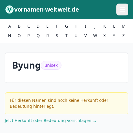
Zum Inhalt springen
vornamen-weltweit.de
A
B
C
D
E
F
G
H
I
J
K
L
M
N
O
P
Q
R
S
T
U
V
W
X
Y
Z
Byung
unisex
Für diesen Namen sind noch keine Herkunft oder
Bedeutung hinterlegt.
Jetzt Herkunft oder Bedeutung vorschlagen →