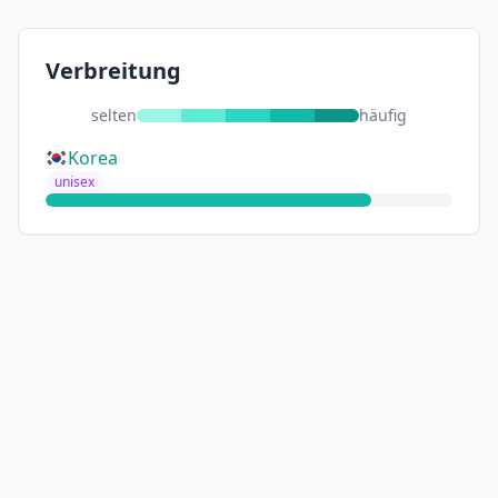
Verbreitung
selten
häufig
Korea
unisex