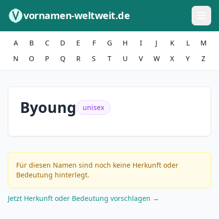
Zum Inhalt springen
vornamen-weltweit.de
A
B
C
D
E
F
G
H
I
J
K
L
M
N
O
P
Q
R
S
T
U
V
W
X
Y
Z
Byoung
unisex
Für diesen Namen sind noch keine Herkunft oder
Bedeutung hinterlegt.
Jetzt Herkunft oder Bedeutung vorschlagen →