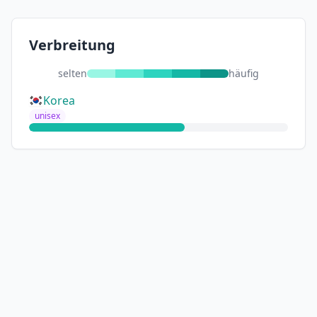
Verbreitung
selten
häufig
Korea
unisex