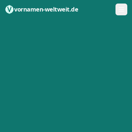
Zum Inhalt springen
vornamen-weltweit.de