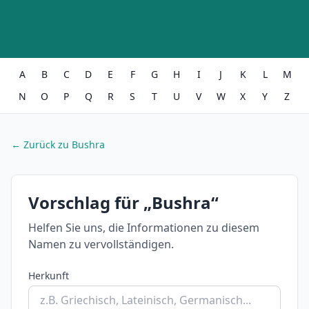
A
B
C
D
E
F
G
H
I
J
K
L
M
N
O
P
Q
R
S
T
U
V
W
X
Y
Z
← Zurück zu Bushra
Vorschlag für „Bushra“
Helfen Sie uns, die Informationen zu diesem
Namen zu vervollständigen.
Herkunft