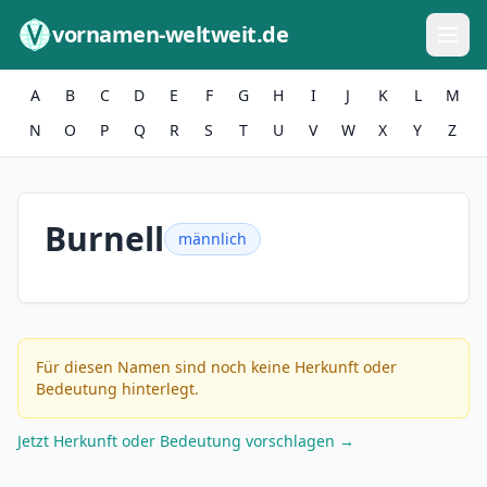
Zum Inhalt springen
vornamen-weltweit.de
A
B
C
D
E
F
G
H
I
J
K
L
M
N
O
P
Q
R
S
T
U
V
W
X
Y
Z
Burnell
männlich
Für diesen Namen sind noch keine Herkunft oder
Bedeutung hinterlegt.
Jetzt Herkunft oder Bedeutung vorschlagen →