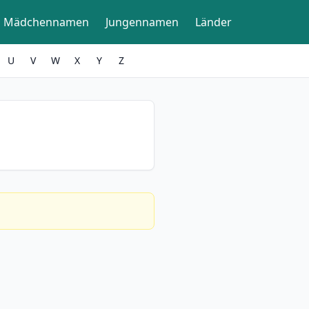
Mädchennamen
Jungennamen
Länder
U
V
W
X
Y
Z