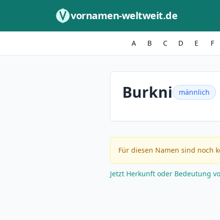
Zum Inhalt springen
vornamen-weltweit.de
A
B
C
D
E
F
Burkni
männlich
Für diesen Namen sind noch k
Jetzt Herkunft oder Bedeutung v