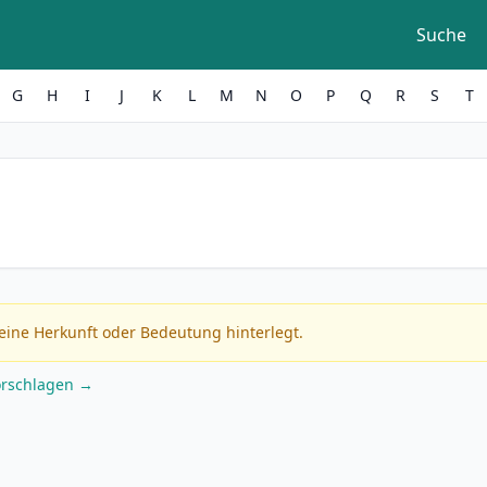
Suche
G
H
I
J
K
L
M
N
O
P
Q
R
S
T
eine Herkunft oder Bedeutung hinterlegt.
orschlagen →