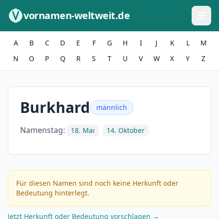
Zum Inhalt springen
vornamen-weltweit.de
A
B
C
D
E
F
G
H
I
J
K
L
M
N
O
P
Q
R
S
T
U
V
W
X
Y
Z
Burkhard
männlich
Namenstag:
18. Mai
14. Oktober
Für diesen Namen sind noch keine Herkunft oder
Bedeutung hinterlegt.
Jetzt Herkunft oder Bedeutung vorschlagen →