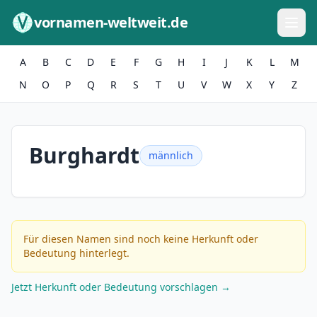
Zum Inhalt springen
vornamen-weltweit.de
A
B
C
D
E
F
G
H
I
J
K
L
M
N
O
P
Q
R
S
T
U
V
W
X
Y
Z
Burghardt
männlich
Für diesen Namen sind noch keine Herkunft oder
Bedeutung hinterlegt.
Jetzt Herkunft oder Bedeutung vorschlagen →