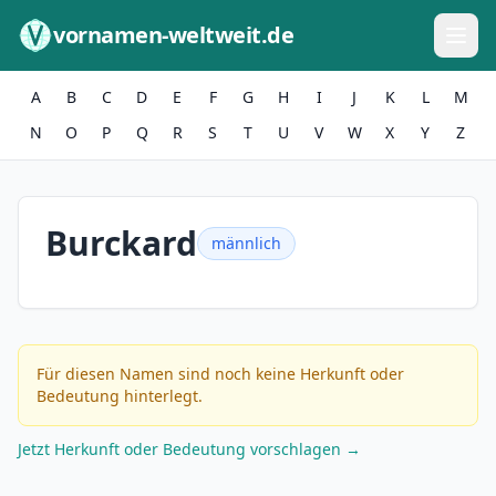
Zum Inhalt springen
vornamen-weltweit.de
A
B
C
D
E
F
G
H
I
J
K
L
M
N
O
P
Q
R
S
T
U
V
W
X
Y
Z
Burckard
männlich
Für diesen Namen sind noch keine Herkunft oder
Bedeutung hinterlegt.
Jetzt Herkunft oder Bedeutung vorschlagen →