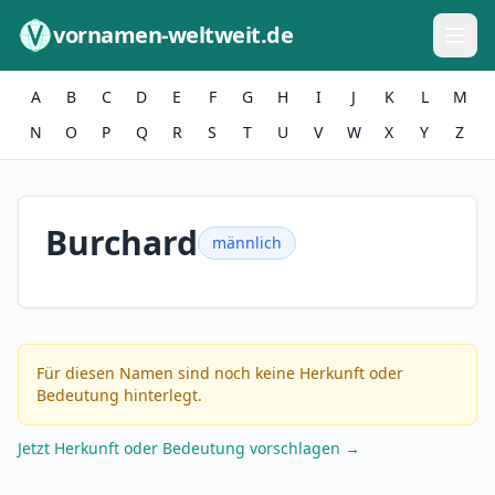
Zum Inhalt springen
vornamen-weltweit.de
A
B
C
D
E
F
G
H
I
J
K
L
M
N
O
P
Q
R
S
T
U
V
W
X
Y
Z
Burchard
männlich
Für diesen Namen sind noch keine Herkunft oder
Bedeutung hinterlegt.
Jetzt Herkunft oder Bedeutung vorschlagen →