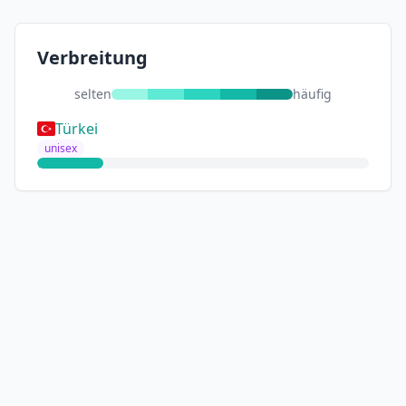
Verbreitung
selten
häufig
Türkei
unisex