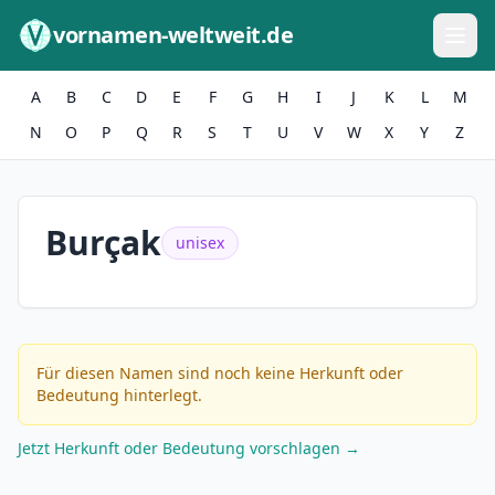
Zum Inhalt springen
vornamen-weltweit.de
A
B
C
D
E
F
G
H
I
J
K
L
M
N
O
P
Q
R
S
T
U
V
W
X
Y
Z
Burçak
unisex
Für diesen Namen sind noch keine Herkunft oder
Bedeutung hinterlegt.
Jetzt Herkunft oder Bedeutung vorschlagen →