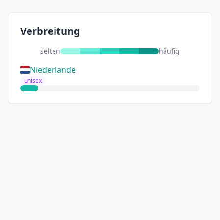
Verbreitung
selten
häufig
Niederlande
unisex