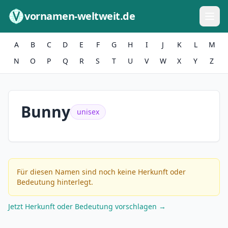
Zum Inhalt springen
vornamen-weltweit.de
A
B
C
D
E
F
G
H
I
J
K
L
M
N
O
P
Q
R
S
T
U
V
W
X
Y
Z
Bunny
unisex
Für diesen Namen sind noch keine Herkunft oder
Bedeutung hinterlegt.
Jetzt Herkunft oder Bedeutung vorschlagen →