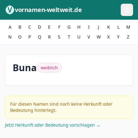
Zum Inhalt springen
vornamen-weltweit.de
A
B
C
D
E
F
G
H
I
J
K
L
M
N
O
P
Q
R
S
T
U
V
W
X
Y
Z
Buna
weiblich
Für diesen Namen sind noch keine Herkunft oder
Bedeutung hinterlegt.
Jetzt Herkunft oder Bedeutung vorschlagen →