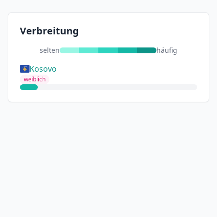
Verbreitung
selten
häufig
Kosovo
weiblich