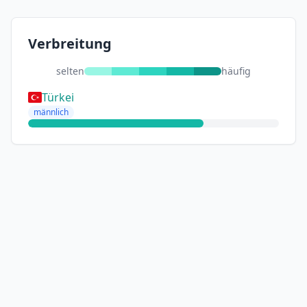
Verbreitung
selten
häufig
Türkei
männlich