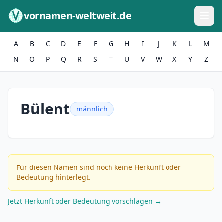
Zum Inhalt springen
vornamen-weltweit.de
A
B
C
D
E
F
G
H
I
J
K
L
M
N
O
P
Q
R
S
T
U
V
W
X
Y
Z
Bülent
männlich
Für diesen Namen sind noch keine Herkunft oder
Bedeutung hinterlegt.
Jetzt Herkunft oder Bedeutung vorschlagen →