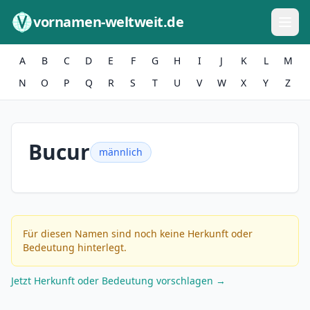
Zum Inhalt springen
vornamen-weltweit.de
A
B
C
D
E
F
G
H
I
J
K
L
M
N
O
P
Q
R
S
T
U
V
W
X
Y
Z
Bucur
männlich
Für diesen Namen sind noch keine Herkunft oder
Bedeutung hinterlegt.
Jetzt Herkunft oder Bedeutung vorschlagen →