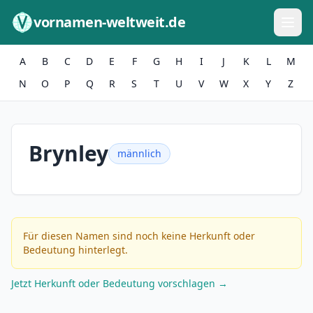
Zum Inhalt springen
vornamen-weltweit.de
A
B
C
D
E
F
G
H
I
J
K
L
M
N
O
P
Q
R
S
T
U
V
W
X
Y
Z
Brynley
männlich
Für diesen Namen sind noch keine Herkunft oder
Bedeutung hinterlegt.
Jetzt Herkunft oder Bedeutung vorschlagen →