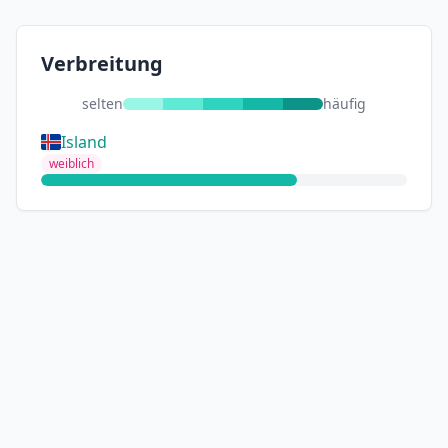
Verbreitung
selten
häufig
Island
weiblich