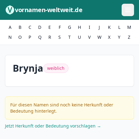
Zum Inhalt springen
vornamen-weltweit.de
A
B
C
D
E
F
G
H
I
J
K
L
M
N
O
P
Q
R
S
T
U
V
W
X
Y
Z
Brynja
weiblich
Für diesen Namen sind noch keine Herkunft oder
Bedeutung hinterlegt.
Jetzt Herkunft oder Bedeutung vorschlagen →