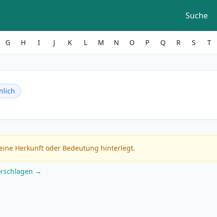
Suche
G
H
I
J
K
L
M
N
O
P
Q
R
S
T
lich
eine Herkunft oder Bedeutung hinterlegt.
orschlagen →