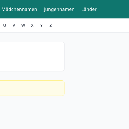
Mädchennamen
Jungennamen
Länder
U
V
W
X
Y
Z