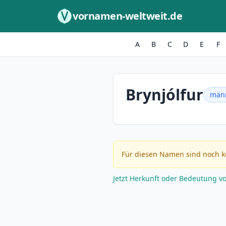
Zum Inhalt springen
vornamen-weltweit.de
A
B
C
D
E
F
Brynjólfur
männ
Für diesen Namen sind noch k
Jetzt Herkunft oder Bedeutung v