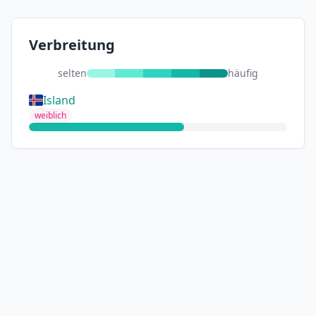
Verbreitung
selten
häufig
Island
weiblich