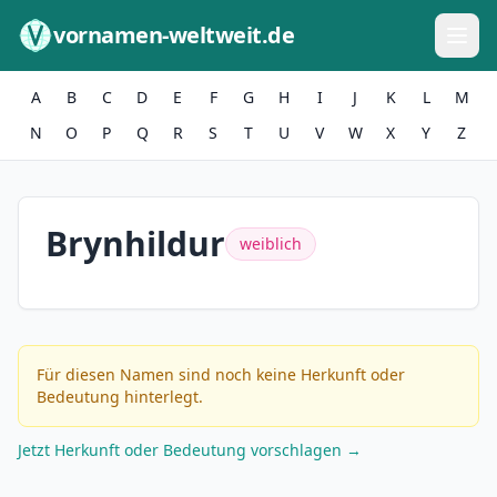
Zum Inhalt springen
vornamen-weltweit.de
A
B
C
D
E
F
G
H
I
J
K
L
M
N
O
P
Q
R
S
T
U
V
W
X
Y
Z
Brynhildur
weiblich
Für diesen Namen sind noch keine Herkunft oder
Bedeutung hinterlegt.
Jetzt Herkunft oder Bedeutung vorschlagen →